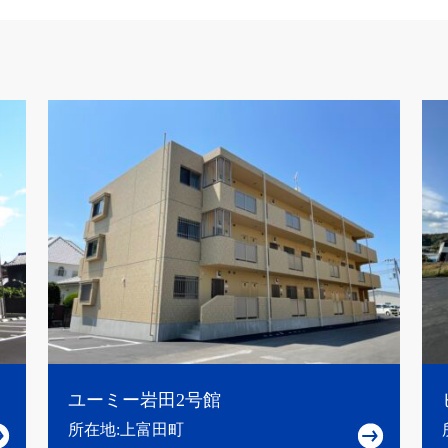
ユーミー岩田2号館
所在地:上富田町