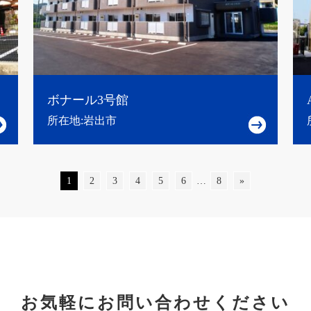
ボナール3号館
所在地:岩出市
1
2
3
4
5
6
…
8
»
お気軽にお問い合わせください