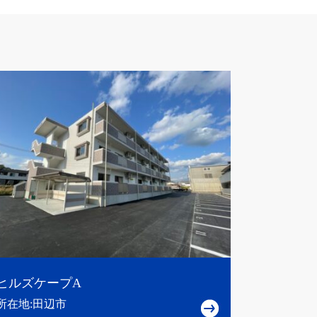
ヒルズケープA
所在地:田辺市