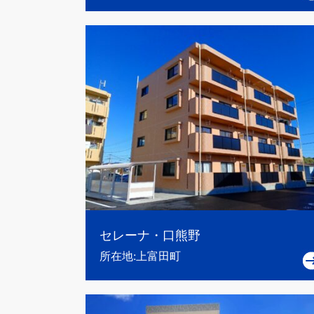
セレーナ・口熊野
所在地:上富田町