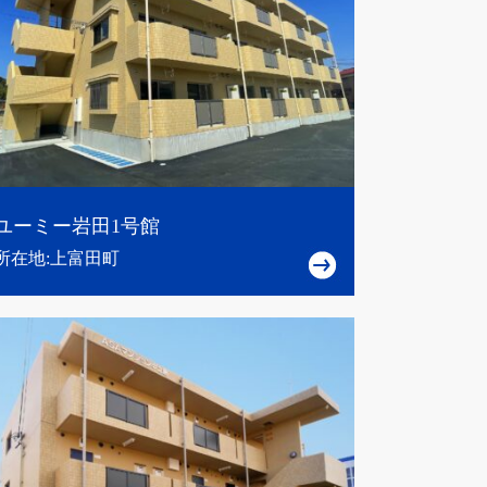
ユーミー岩田1号館
所在地:上富田町