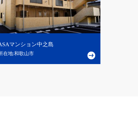
ASAマンション中之島
所在地:和歌山市