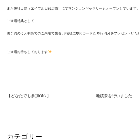
また弊社１階（エイブル田辺店隣）にてマンションギャラリーもオープンしています。
ご来場特典として、

御予約のうえ初めてのご来場で先着30名様にQUOカード2,000円分をプレゼントいたしま
ご来場お待ちしております
【どなたでも参加OK♪】未来のお部屋アイデアコンテスト開催中(^^)/
地鎮祭を行いました
カテゴリー