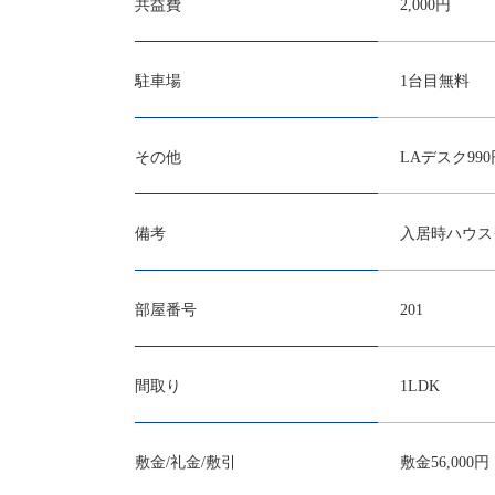
共益費
2,000円
駐車場
1台目無料
その他
LAデスク990
備考
入居時ハウスク
部屋番号
201
間取り
1LDK
敷金/礼金/敷引
敷金56,000円