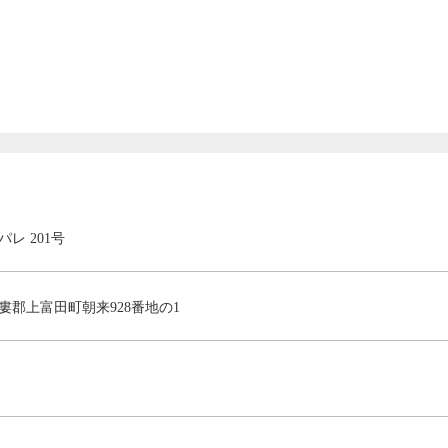
レ 201号
婁郡上富田町朝来928番地の1