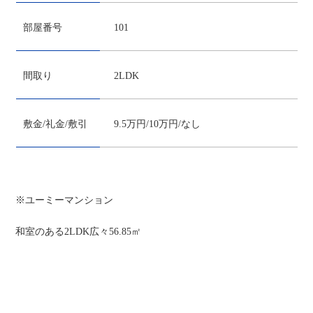
部屋番号
101
間取り
2LDK
敷金/礼金/敷引
9.5万円/10万円/なし
※ユーミーマンション
和室のある2LDK広々56.85㎡