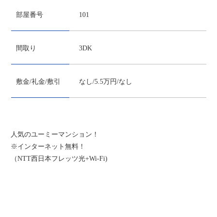
部屋番号
101
間取り
3DK
敷金/礼金/敷引
なし/5.5万円/なし
人気のユーミーマンション！
※インターネット無料！
（NTT西日本フレッツ光+Wi-Fi)